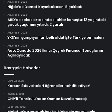
Ağustos 6, 2026
Niğde’de Damat Kayınbabasını Bıçakladı
Ağustos 6, 2026
ABD’de sokak ortasında silahlar konuştu: 12 yaşındaki
çocuk yaşamını yitirdi, 2 yaralı
Ağustos 6, 2026
YKS’nin şampiyonları belli oldu! İşte Türkiye birincileri
Ağustos 6, 2026
AutoCanada 2026 İkinci Çeyrek Finansal Sonuçlarını
Açıklayacak
Rastgele Haberler
Ekim 23, 2025
Korsan ödev siteleri öğrencileri tehdit ediyor!
Kasım 4, 2025
CHP’li Tanrıkulu’ndan Osman Kavala mesajı
Şubat 21, 2023
Malatya’da yatalak hasta itfaiyenin merdivenle