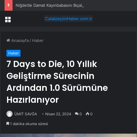
Niğde’de Damat Kayınbabasını Bıçakladı
Menü
Anasayfa
/
Haber
Haber
7 Days to Die, 10 Yıllık
Geliştirme Sürecinin
Ardından 1.0 Sürümüne
Hazırlanıyor
ÜMİT SAVĞA
Nisan 22, 2024
0
0
1 dakika okuma süresi