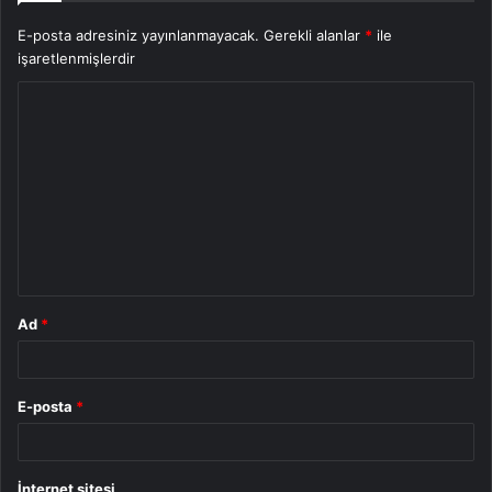
E-posta adresiniz yayınlanmayacak.
Gerekli alanlar
*
ile
işaretlenmişlerdir
Y
o
r
u
m
*
Ad
*
E-posta
*
İnternet sitesi